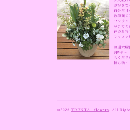
少人数制
お好きな
自分だけ
数種類の
ワンラン
今までの
鉢のお持
レッスン
毎週木曜
9時半～
ちくださ
持ち物・
©2026
TRENTA flowers
. All Righ